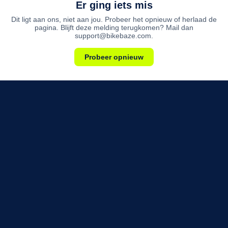
Er ging iets mis
Dit ligt aan ons, niet aan jou. Probeer het opnieuw of herlaad de
pagina. Blijft deze melding terugkomen? Mail dan
support@bikebaze.com.
Probeer opnieuw