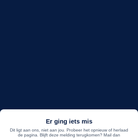
Er ging iets mis
Dit ligt aan ons, niet aan jou. Probeer het opnieuw of herlaad
de pagina. Blijft deze melding terugkomen? Mail dan