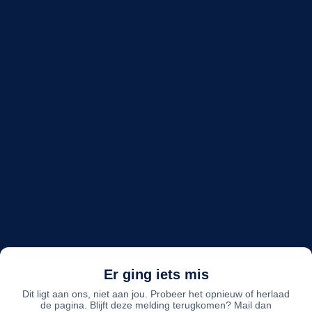
Er ging iets mis
Dit ligt aan ons, niet aan jou. Probeer het opnieuw of herlaad
de pagina. Blijft deze melding terugkomen? Mail dan