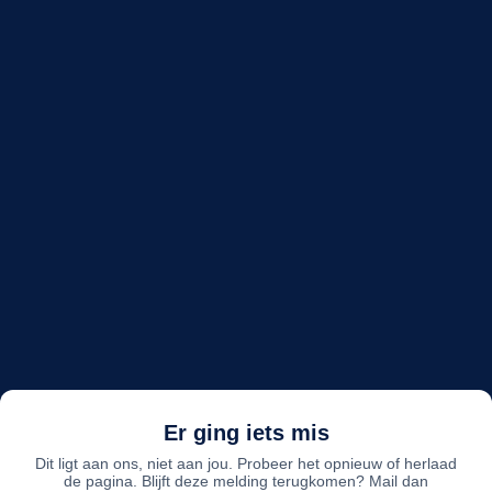
Er ging iets mis
Dit ligt aan ons, niet aan jou. Probeer het opnieuw of herlaad
de pagina. Blijft deze melding terugkomen? Mail dan