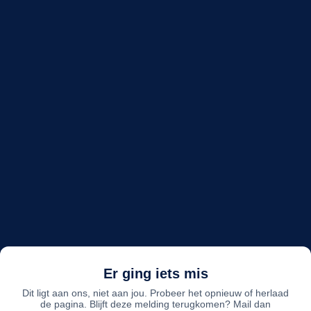
Er ging iets mis
Dit ligt aan ons, niet aan jou. Probeer het opnieuw of herlaad
de pagina. Blijft deze melding terugkomen? Mail dan