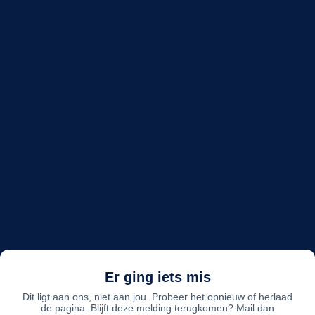
Er ging iets mis
Dit ligt aan ons, niet aan jou. Probeer het opnieuw of herlaad
de pagina. Blijft deze melding terugkomen? Mail dan