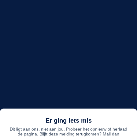
Er ging iets mis
Dit ligt aan ons, niet aan jou. Probeer het opnieuw of herlaad
de pagina. Blijft deze melding terugkomen? Mail dan