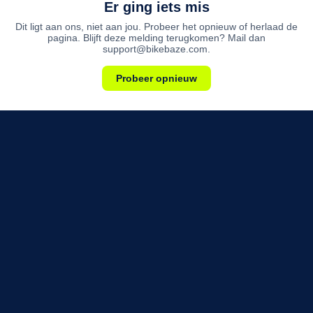
Er ging iets mis
Dit ligt aan ons, niet aan jou. Probeer het opnieuw of herlaad de
pagina. Blijft deze melding terugkomen? Mail dan
support@bikebaze.com.
Probeer opnieuw