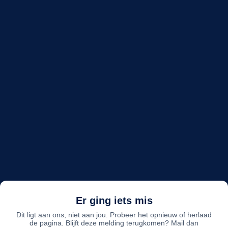
Er ging iets mis
Dit ligt aan ons, niet aan jou. Probeer het opnieuw of herlaad
de pagina. Blijft deze melding terugkomen? Mail dan