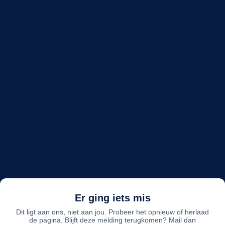
Er ging iets mis
Dit ligt aan ons, niet aan jou. Probeer het opnieuw of herlaad
de pagina. Blijft deze melding terugkomen? Mail dan