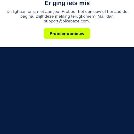
Er ging iets mis
Dit ligt aan ons, niet aan jou. Probeer het opnieuw of herlaad de
pagina. Blijft deze melding terugkomen? Mail dan
support@bikebaze.com.
Probeer opnieuw