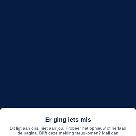
Er ging iets mis
Dit ligt aan ons, niet aan jou. Probeer het opnieuw of herlaad
de pagina. Blijft deze melding terugkomen? Mail dan