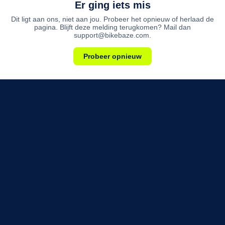
Er ging iets mis
Dit ligt aan ons, niet aan jou. Probeer het opnieuw of herlaad de
pagina. Blijft deze melding terugkomen? Mail dan
support@bikebaze.com.
Probeer opnieuw