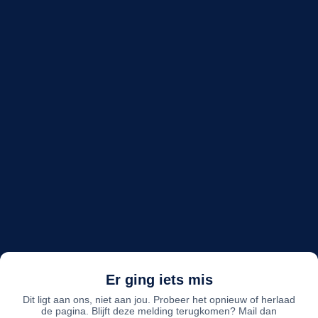
Er ging iets mis
Dit ligt aan ons, niet aan jou. Probeer het opnieuw of herlaad
de pagina. Blijft deze melding terugkomen? Mail dan