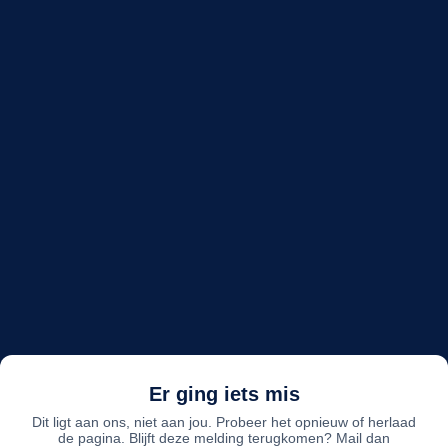
Er ging iets mis
Dit ligt aan ons, niet aan jou. Probeer het opnieuw of herlaad
de pagina. Blijft deze melding terugkomen? Mail dan