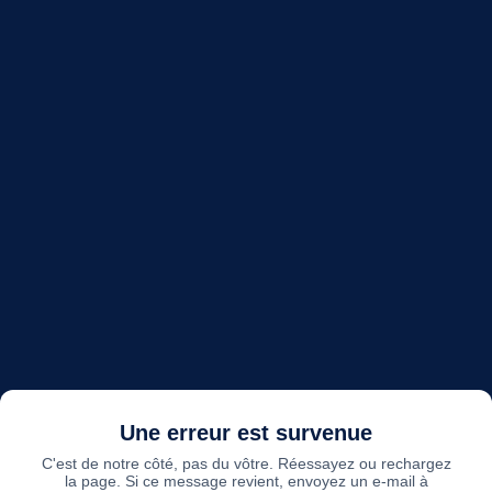
Une erreur est survenue
C'est de notre côté, pas du vôtre. Réessayez ou rechargez
la page. Si ce message revient, envoyez un e-mail à