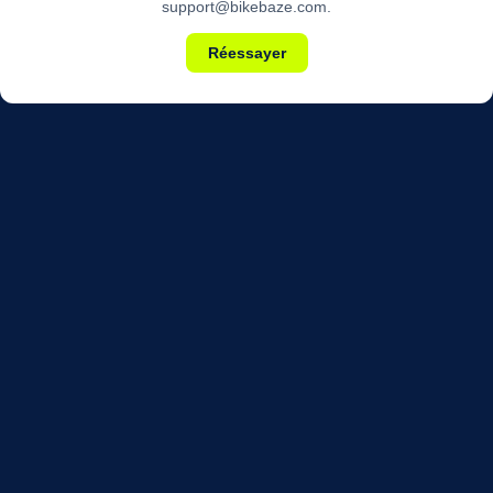
support@bikebaze.com.
Réessayer