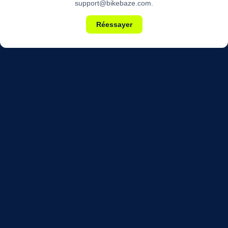
support@bikebaze.com.
Réessayer