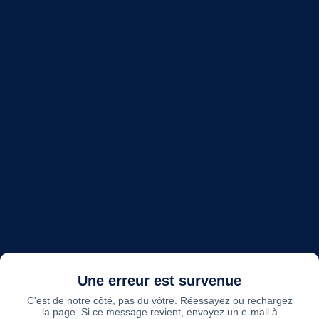
Une erreur est survenue
C'est de notre côté, pas du vôtre. Réessayez ou rechargez
la page. Si ce message revient, envoyez un e-mail à