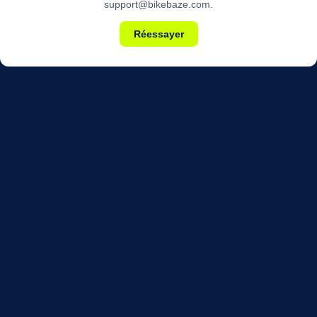
support@bikebaze.com.
Réessayer