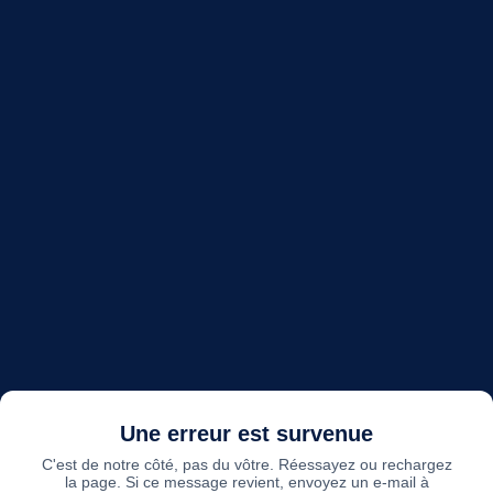
Une erreur est survenue
C'est de notre côté, pas du vôtre. Réessayez ou rechargez
la page. Si ce message revient, envoyez un e-mail à