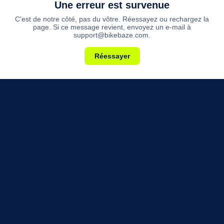
Une erreur est survenue
C'est de notre côté, pas du vôtre. Réessayez ou rechargez la
page. Si ce message revient, envoyez un e-mail à
support@bikebaze.com.
Réessayer