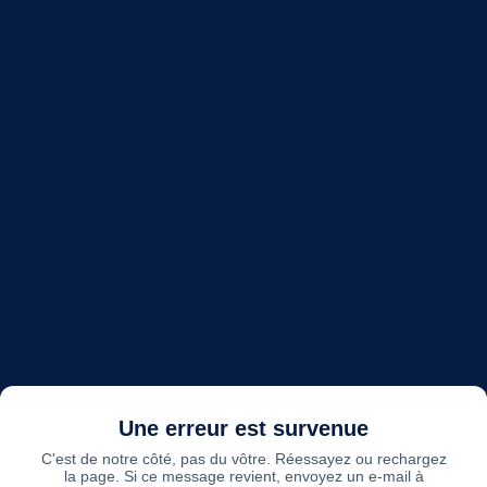
Une erreur est survenue
C'est de notre côté, pas du vôtre. Réessayez ou rechargez
la page. Si ce message revient, envoyez un e-mail à