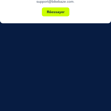
support@bikebaze.com.
Réessayer