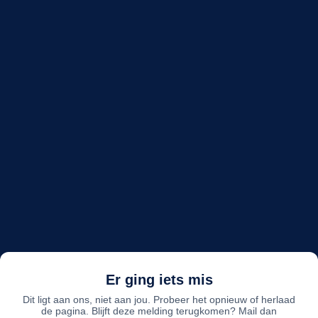
Er ging iets mis
Dit ligt aan ons, niet aan jou. Probeer het opnieuw of herlaad
de pagina. Blijft deze melding terugkomen? Mail dan