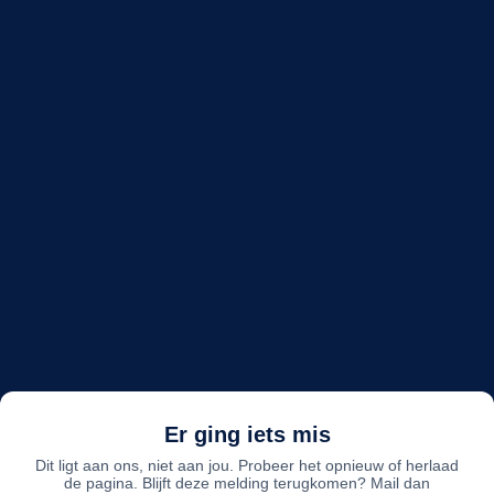
Er ging iets mis
Dit ligt aan ons, niet aan jou. Probeer het opnieuw of herlaad
de pagina. Blijft deze melding terugkomen? Mail dan