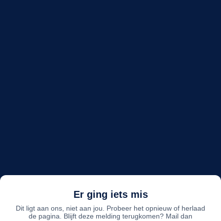
Er ging iets mis
Dit ligt aan ons, niet aan jou. Probeer het opnieuw of herlaad
de pagina. Blijft deze melding terugkomen? Mail dan