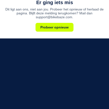
Er ging iets mis
Dit ligt aan ons, niet aan jou. Probeer het opnieuw of herlaad de
pagina. Blijft deze melding terugkomen? Mail dan
support@bikebaze.com.
Probeer opnieuw