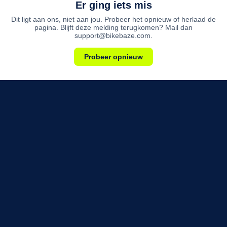
Er ging iets mis
Dit ligt aan ons, niet aan jou. Probeer het opnieuw of herlaad de
pagina. Blijft deze melding terugkomen? Mail dan
support@bikebaze.com.
Probeer opnieuw