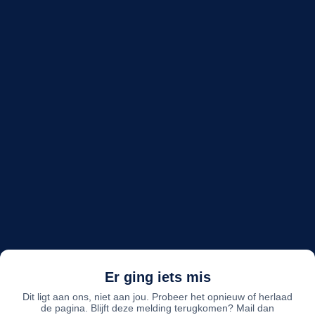
Er ging iets mis
Dit ligt aan ons, niet aan jou. Probeer het opnieuw of herlaad
de pagina. Blijft deze melding terugkomen? Mail dan