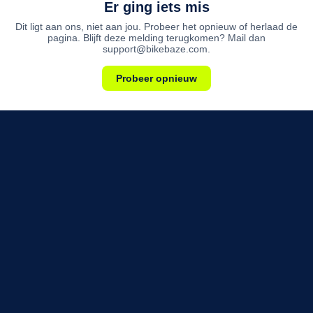
Er ging iets mis
Dit ligt aan ons, niet aan jou. Probeer het opnieuw of herlaad de
pagina. Blijft deze melding terugkomen? Mail dan
support@bikebaze.com.
Probeer opnieuw