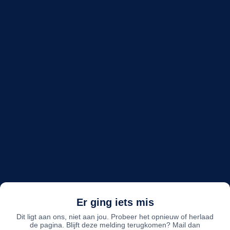
Er ging iets mis
Dit ligt aan ons, niet aan jou. Probeer het opnieuw of herlaad
de pagina. Blijft deze melding terugkomen? Mail dan