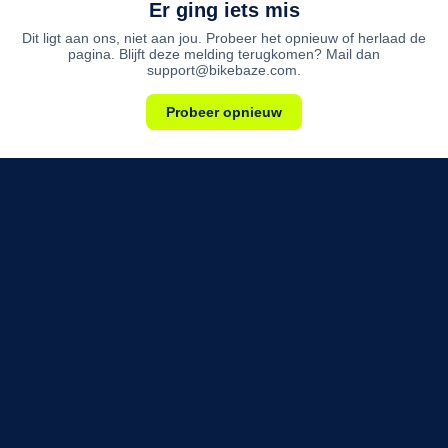
Er ging iets mis
Dit ligt aan ons, niet aan jou. Probeer het opnieuw of herlaad de
pagina. Blijft deze melding terugkomen? Mail dan
support@bikebaze.com.
Probeer opnieuw