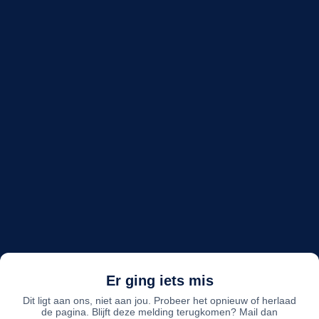
Er ging iets mis
Dit ligt aan ons, niet aan jou. Probeer het opnieuw of herlaad
de pagina. Blijft deze melding terugkomen? Mail dan