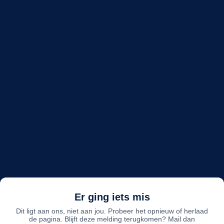
Er ging iets mis
Dit ligt aan ons, niet aan jou. Probeer het opnieuw of herlaad
de pagina. Blijft deze melding terugkomen? Mail dan