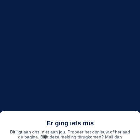
Er ging iets mis
Dit ligt aan ons, niet aan jou. Probeer het opnieuw of herlaad
de pagina. Blijft deze melding terugkomen? Mail dan