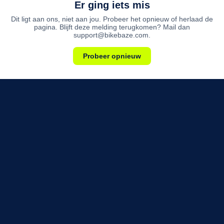
Er ging iets mis
Dit ligt aan ons, niet aan jou. Probeer het opnieuw of herlaad de
pagina. Blijft deze melding terugkomen? Mail dan
support@bikebaze.com.
Probeer opnieuw