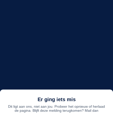
Er ging iets mis
Dit ligt aan ons, niet aan jou. Probeer het opnieuw of herlaad
de pagina. Blijft deze melding terugkomen? Mail dan