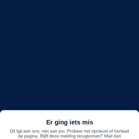
Er ging iets mis
Dit ligt aan ons, niet aan jou. Probeer het opnieuw of herlaad
de pagina. Blijft deze melding terugkomen? Mail dan