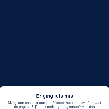
Er ging iets mis
Dit ligt aan ons, niet aan jou. Probeer het opnieuw of herlaad
de pagina. Blijft deze melding terugkomen? Mail dan