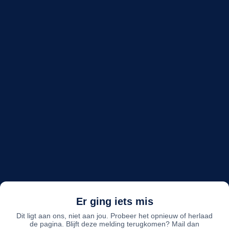
Er ging iets mis
Dit ligt aan ons, niet aan jou. Probeer het opnieuw of herlaad
de pagina. Blijft deze melding terugkomen? Mail dan