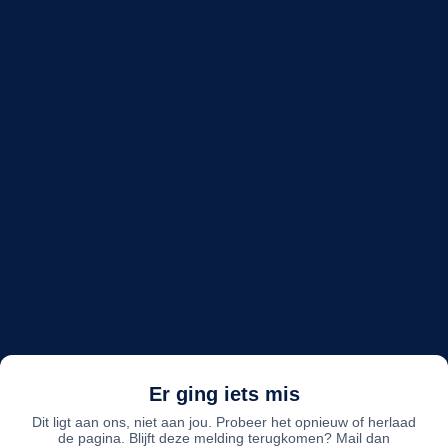
Er ging iets mis
Dit ligt aan ons, niet aan jou. Probeer het opnieuw of herlaad
de pagina. Blijft deze melding terugkomen? Mail dan