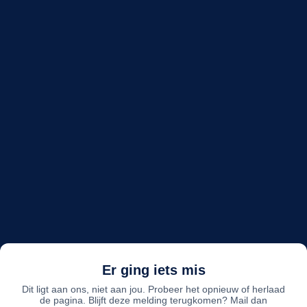
Er ging iets mis
Dit ligt aan ons, niet aan jou. Probeer het opnieuw of herlaad
de pagina. Blijft deze melding terugkomen? Mail dan