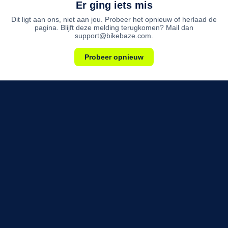
Er ging iets mis
Dit ligt aan ons, niet aan jou. Probeer het opnieuw of herlaad de
pagina. Blijft deze melding terugkomen? Mail dan
support@bikebaze.com.
Probeer opnieuw