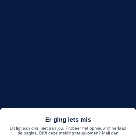
Er ging iets mis
Dit ligt aan ons, niet aan jou. Probeer het opnieuw of herlaad
de pagina. Blijft deze melding terugkomen? Mail dan