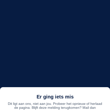
Er ging iets mis
Dit ligt aan ons, niet aan jou. Probeer het opnieuw of herlaad
de pagina. Blijft deze melding terugkomen? Mail dan