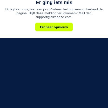
Er ging iets mis
Dit ligt aan ons, niet aan jou. Probeer het opnieuw of herlaad de
pagina. Blijft deze melding terugkomen? Mail dan
support@bikebaze.com.
Probeer opnieuw