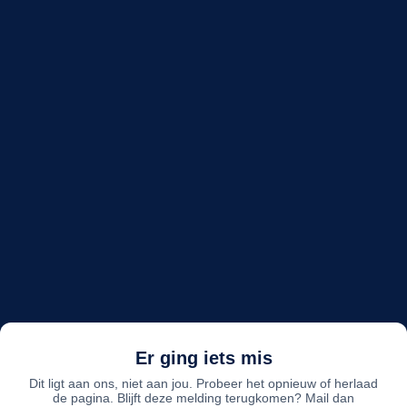
Er ging iets mis
Dit ligt aan ons, niet aan jou. Probeer het opnieuw of herlaad
de pagina. Blijft deze melding terugkomen? Mail dan