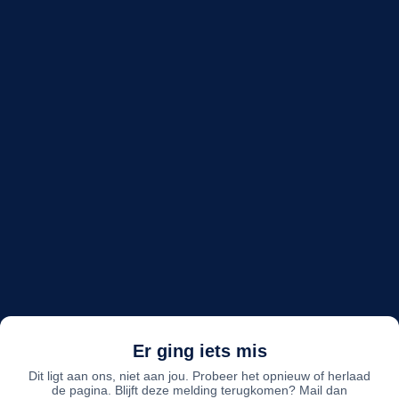
Er ging iets mis
Dit ligt aan ons, niet aan jou. Probeer het opnieuw of herlaad
de pagina. Blijft deze melding terugkomen? Mail dan