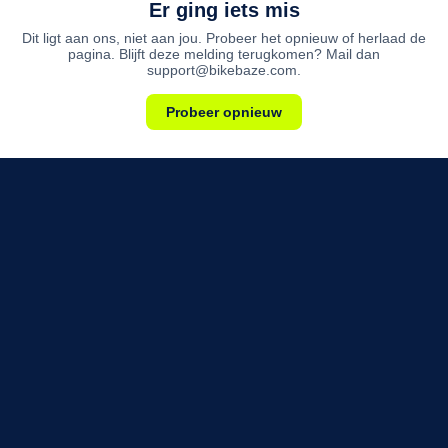
Er ging iets mis
Dit ligt aan ons, niet aan jou. Probeer het opnieuw of herlaad de
pagina. Blijft deze melding terugkomen? Mail dan
support@bikebaze.com.
Probeer opnieuw