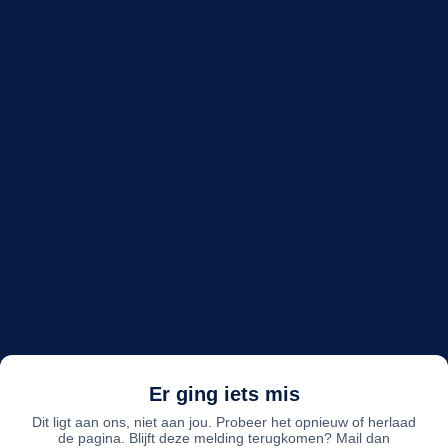
Er ging iets mis
Dit ligt aan ons, niet aan jou. Probeer het opnieuw of herlaad
de pagina. Blijft deze melding terugkomen? Mail dan