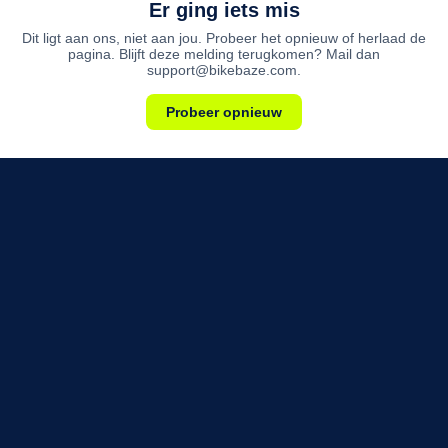
Er ging iets mis
Dit ligt aan ons, niet aan jou. Probeer het opnieuw of herlaad de
pagina. Blijft deze melding terugkomen? Mail dan
support@bikebaze.com.
Probeer opnieuw