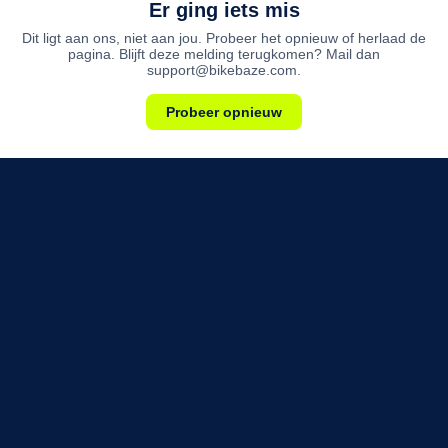
Er ging iets mis
Dit ligt aan ons, niet aan jou. Probeer het opnieuw of herlaad de
pagina. Blijft deze melding terugkomen? Mail dan
support@bikebaze.com.
Probeer opnieuw