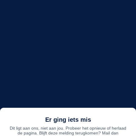
Er ging iets mis
Dit ligt aan ons, niet aan jou. Probeer het opnieuw of herlaad
de pagina. Blijft deze melding terugkomen? Mail dan